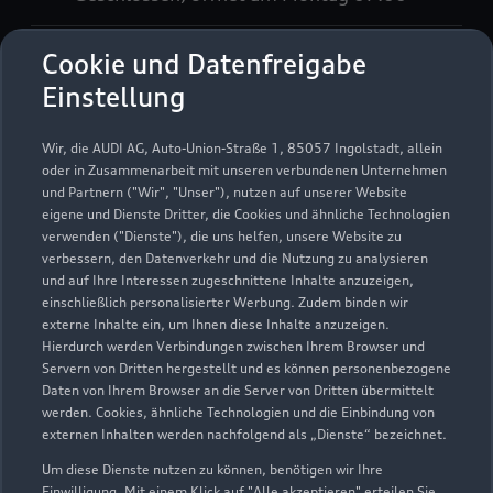
Teile & Zubehörverkauf
Cookie und Datenfreigabe
Geschlossen
,
öffnet am
Montag 07:30
Einstellung
Verkauf
Wir, die AUDI AG, Auto-Union-Straße 1, 85057 Ingolstadt, allein
Geschlossen
,
öffnet am
Montag 08:00
oder in Zusammenarbeit mit unseren verbundenen Unternehmen
und Partnern ("Wir", "Unser"), nutzen auf unserer Website
eigene und Dienste Dritter, die Cookies und ähnliche Technologien
verwenden ("Dienste"), die uns helfen, unsere Website zu
verbessern, den Datenverkehr und die Nutzung zu analysieren
und auf Ihre Interessen zugeschnittene Inhalte anzuzeigen,
einschließlich personalisierter Werbung. Zudem binden wir
externe Inhalte ein, um Ihnen diese Inhalte anzuzeigen.
Hierdurch werden Verbindungen zwischen Ihrem Browser und
Servern von Dritten hergestellt und es können personenbezogene
Daten von Ihrem Browser an die Server von Dritten übermittelt
werden. Cookies, ähnliche Technologien und die Einbindung von
externen Inhalten werden nachfolgend als „Dienste“ bezeichnet.
Um diese Dienste nutzen zu können, benötigen wir Ihre
Einwilligung. Mit einem Klick auf "Alle akzeptieren" erteilen Sie