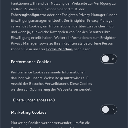
Zurück nach oben
Funktionen während der Nutzung der Webseite zur Verfügung zu
stellen. Zu diesen Funktionen gehört z. B. der
Fahrzeugkonfigurator oder der Ensighten Privacy Manager (unser
Modelle
Einwilligungsmanagementtool). Der Ensighten Privacy Manager
verwendet Cookies, um Informationen darüber zu speichern, ob
und wenn ja, für welche Kategorien von Cookies Benutzer ihre
Kaufen & leasen
Alle Modelle
Einwilligung erteilt haben. Weitere Informationen zum Ensighten
Privacy Manager, sowie zu Ihren Rechten als betroffene Person
Modelle vergleichen
können Sie in unserer
Cookie Richtlinie
nachlesen.
Service & Zubehör
Neuwagensuche
Elektromodelle
Performance Cookies
Gebrauchtwagensuche
Support
Saisonale Angebote
Plug-in-Hybride
Performance Cookies sammeln Informationen
Gebrauchtwagen
darüber, wie unsere Webseite genutzt wird (z. B.
Audi Services
Über Audi
Anzahl der Besuche, Verweildauer). Diese Cookies
Kundenservice
Finanzierung
werden zur Optimierung der Webseite verwendet.
Garantie
Händlersuche
Aktionen & Angebote
Einstellungen anpassen
Unternehmen
Audi digital services
Audi Code
Geschäftskunden
Marketing Cookies
Karriere
myAudi
Häufige Fragen (FAQ)
Marketing Cookies werden verwendet, um für die
Investor Relations